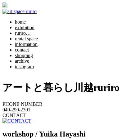
home
exhibition
ruriro…
rental space
information
contact
shopping
archive
instagram
アートと暮らし川越ruriro
PHONE NUMBER
049-290-2391
CONTACT
workshop / Yuika Hayashi