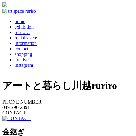
home
exhibition
ruriro…
rental space
information
contact
shopping
archive
instagram
アートと暮らし川越ruriro
PHONE NUMBER
049-290-2391
CONTACT
金継ぎ