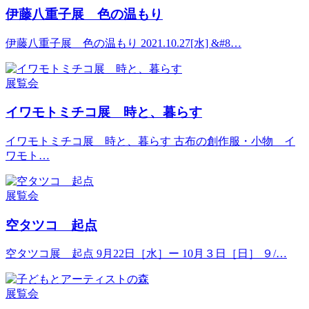
伊藤八重子展 色の温もり
伊藤八重子展 色の温もり 2021.10.27[水] &#8…
展覧会
イワモトミチコ展 時と、暮らす
イワモトミチコ展 時と、暮らす 古布の創作服・小物 イ
ワモト…
展覧会
空タツコ 起点
空タツコ展 起点 9月22日［水］ー 10月３日［日］ ９/…
展覧会