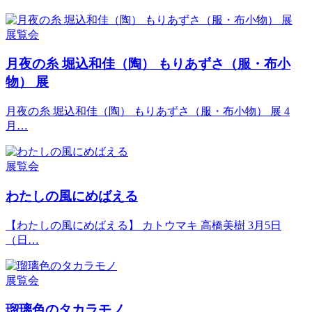
展覧会
月夜の糸 堀込和佳（陶） もりあずさ（服・布小
物） 展
月夜の糸 堀込和佳（陶） もりあずさ（服・布小物） 展 4
月…
展覧会
わたしの風にめばえる
【わたしの風にめばえる】 カトウマキ 高橋美樹 3月5日
（日…
展覧会
瑠璃色のタカラモノ