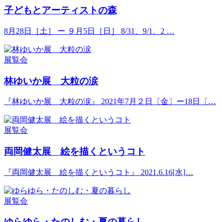
子どもとアーティストの森
8月28日［土］ ー ９月5日［日］ 8/31、9/1、2 …
展覧会
林ゆいか展 大粒の涙
『林ゆいか展 大粒の涙』 2021年7月２日〔金〕ー18日〔…
展覧会
両岡健太展 絵を描くというコト
『両岡健太展 絵を描くというコト』 2021.6.16[水]…
展覧会
ゆらゆら・たのしむ・夏の暮らし