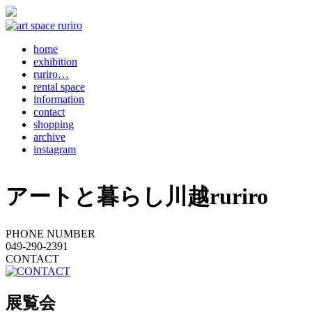
home
exhibition
ruriro…
rental space
information
contact
shopping
archive
instagram
アートと暮らし川越ruriro
PHONE NUMBER
049-290-2391
CONTACT
展覧会